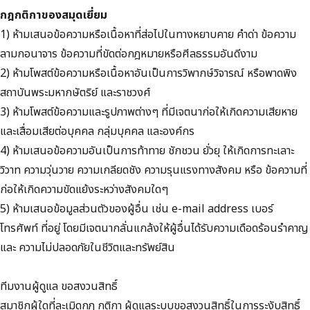
กฎกติกาของสมุดเยี่ยม
1) ห้ามเสนอข้อความหรือเนื้อหาที่ส่อไปในทางหยาบคาย คำด่า ข้อความ
ลามกอนาจาร ข้อความที่ขัดต่อกฎหมายหรือศีลธรรมอันดีงาม
2) ห้ามโพสต์ข้อความหรือเนื้อหาอันเป็นการวิพากษ์วิจารณ์ หรือพาดพิง
สถาบันพระมหากษัตริย์ และราชวงศ์
3) ห้ามโพสต์ข้อความและรูปภาพต่างๆ ที่มีเจตนาก่อให้เกิดความเสียหาย
และเสื่อมเสียต่อบุคคล กลุ่มบุคคล และองค์กร
4) ห้ามเสนอข้อความอันเป็นการท้าทาย ชักชวน ยั่วยุ ให้เกิดการทะเลาะ
วิวาท ความวุ่นวาย ความเกลียดชัง ความรุนแรงทางสังคม หรือ ข้อความที่
ก่อให้เกิดความขัดแย้งระหว่างสังคมใดๆ
5) ห้ามเสนอข้อมูลส่วนตัวของผู้อื่น เช่น e-mail address เบอร์
โทรศัพท์ ที่อยู่ โดยมีเจตนากลั่นแกล้งให้ผู้อื่นได้รับความเดือดร้อนรำคาญ
และ ความไม่ปลอดภัยในชีวิตและทรัพย์สิน
ทีมงานผู้ดูแล ขอสงวนสิทธิ์
สมาชิกผู้ใดที่ละเมิดกฎ กติกา ผู้ดูแลระบบขอสงวนสิทธิ์ในการระงับสิทธิ์